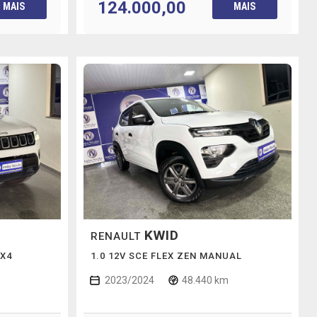
124.000,00
MAIS
MAIS
KWID
RENAULT
4X4
1.0 12V SCE FLEX ZEN MANUAL
2023/2024
48.440 km