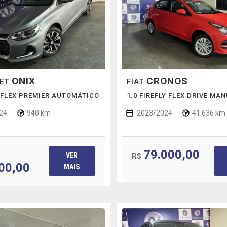
ONIX
CRONOS
LET
FIAT
 FLEX PREMIER AUTOMÁTICO
1.0 FIREFLY FLEX DRIVE MA
24
940 km
2023/2024
41.636 km
79.000,00
VER
R$
00,00
MAIS