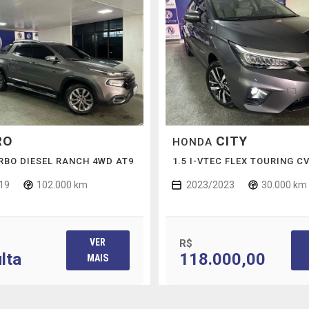
RO
CITY
HONDA
URBO DIESEL RANCH 4WD AT9
1.5 I-VTEC FLEX TOURING C
19
102.000 km
2023/2023
30.000 km
VER
R$
lta
118.000,00
MAIS