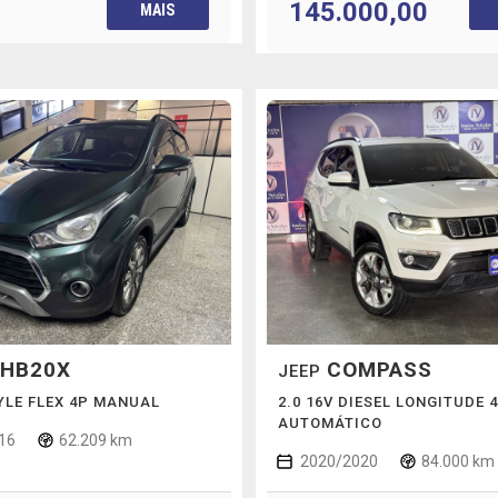
145.000,00
MAIS
HB20X
COMPASS
JEEP
TYLE FLEX 4P MANUAL
2.0 16V DIESEL LONGITUDE 
AUTOMÁTICO
16
62.209 km
2020/2020
84.000 km